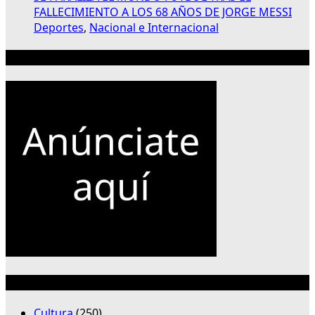
FALLECIMIENTO A LOS 68 AÑOS DE JORGE MESSI
Deportes
,
Nacional e Internacional
Publicidad 300×250
Categorías
Cultura
(250)