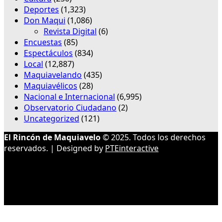
Deportes
(1,323)
Don Maqui
(1,086)
Revista Digital
(6)
Encuestas
(85)
Espectáculos
(834)
Local
(12,887)
Maquiavelando
(435)
Maquiavélicos
(28)
Nacional e Internacional
(6,995)
Observatorio Ciudadano
(2)
Uncategorized
(121)
El Rincón de Maquiavelo
© 2025. Todos los derechos
reservados. | Designed by
PTEinteractive