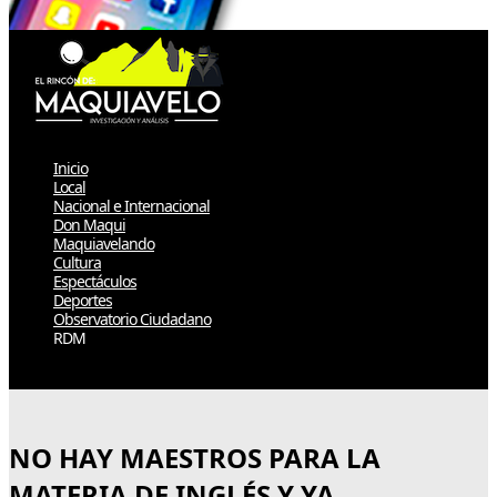
Inicio
Local
Nacional e Internacional
Don Maqui
Maquiavelando
Cultura
Espectáculos
Deportes
Observatorio Ciudadano
RDM
Select Page
NO HAY MAESTROS PARA LA
MATERIA DE INGLÉS Y YA