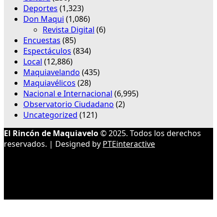
Deportes
(1,323)
Don Maqui
(1,086)
Revista Digital
(6)
Encuestas
(85)
Espectáculos
(834)
Local
(12,886)
Maquiavelando
(435)
Maquiavélicos
(28)
Nacional e Internacional
(6,995)
Observatorio Ciudadano
(2)
Uncategorized
(121)
El Rincón de Maquiavelo
© 2025. Todos los derechos
reservados. | Designed by
PTEinteractive