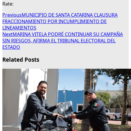
Rate:
Previous
MUNICIPIO DE SANTA CATARINA CLAUSURA
FRACCIONAMIENTO POR INCUMPLIMIENTO DE
LINEAMIENTOS
Next
MARINA VITELA PODRÉ CONTINUAR SU CAMPAÑA
SIN RIESGOS, AFIRMA EL TRIBUNAL ELECTORAL DEL
ESTADO
Related Posts