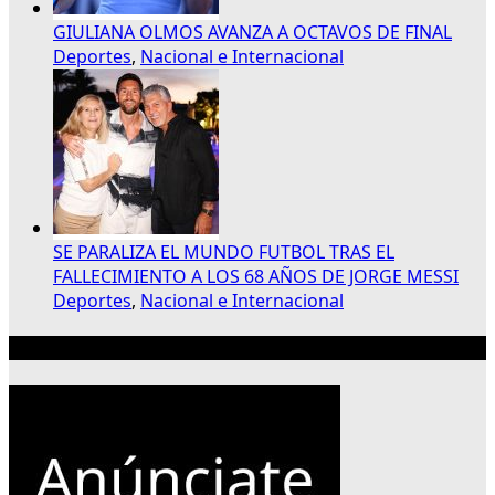
GIULIANA OLMOS AVANZA A OCTAVOS DE FINAL
Deportes
,
Nacional e Internacional
SE PARALIZA EL MUNDO FUTBOL TRAS EL
FALLECIMIENTO A LOS 68 AÑOS DE JORGE MESSI
Deportes
,
Nacional e Internacional
Publicidad 300×250