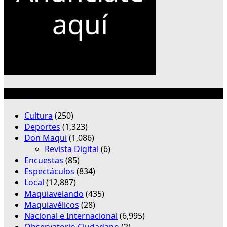
Categorías
Cultura
(250)
Deportes
(1,323)
Don Maqui
(1,086)
Revista Digital
(6)
Encuestas
(85)
Espectáculos
(834)
Local
(12,887)
Maquiavelando
(435)
Maquiavélicos
(28)
Nacional e Internacional
(6,995)