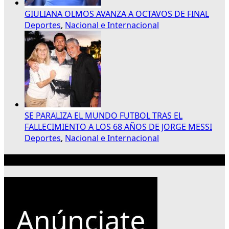
GIULIANA OLMOS AVANZA A OCTAVOS DE FINAL
Deportes
,
Nacional e Internacional
SE PARALIZA EL MUNDO FUTBOL TRAS EL
FALLECIMIENTO A LOS 68 AÑOS DE JORGE MESSI
Deportes
,
Nacional e Internacional
Publicidad 300×250