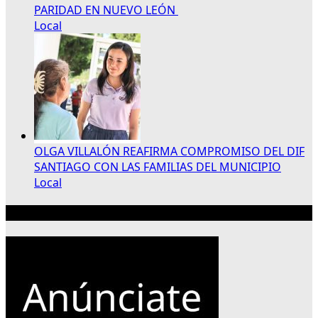
PARIDAD EN NUEVO LEÓN
Local
OLGA VILLALÓN REAFIRMA COMPROMISO DEL DIF
SANTIAGO CON LAS FAMILIAS DEL MUNICIPIO
Local
Publicidad 300×250