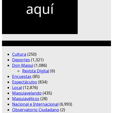
Categorías
Cultura
(250)
Deportes
(1,321)
Don Maqui
(1,086)
Revista Digital
(6)
Encuestas
(85)
Espectáculos
(834)
Local
(12,876)
Maquiavelando
(435)
Maquiavélicos
(28)
Nacional e Internacional
(6,993)
Observatorio Ciudadano
(2)