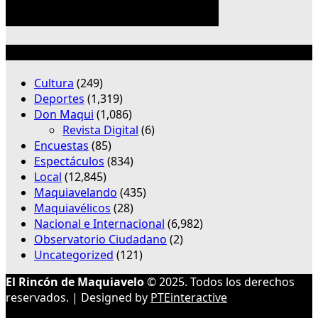
Categorías
Cultura
(249)
Deportes
(1,319)
Don Maqui
(1,086)
Revista Digital
(6)
Encuestas
(85)
Espectáculos
(834)
Local
(12,845)
Maquiavelando
(435)
Maquiavélicos
(28)
Nacional e Internacional
(6,982)
Observatorio Ciudadano
(2)
Uncategorized
(121)
El Rincón de Maquiavelo
© 2025. Todos los derechos
reservados. | Designed by
PTEinteractive