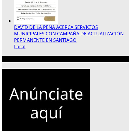
DAVID DE LA PEÑA ACERCA SERVICIOS
MUNICIPALES CON CAMPAÑA DE ACTUALIZACIÓN
PERMANENTE EN SANTIAGO
Local
Publicidad 300×250