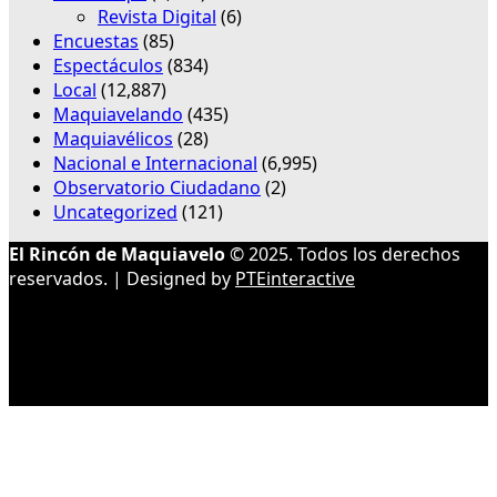
Revista Digital
(6)
Encuestas
(85)
Espectáculos
(834)
Local
(12,887)
Maquiavelando
(435)
Maquiavélicos
(28)
Nacional e Internacional
(6,995)
Observatorio Ciudadano
(2)
Uncategorized
(121)
El Rincón de Maquiavelo
© 2025. Todos los derechos
reservados. | Designed by
PTEinteractive