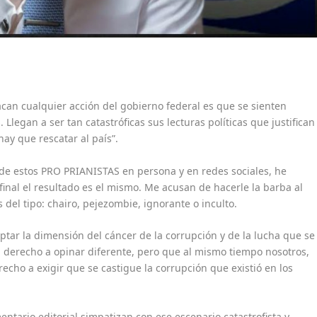
can cualquier acción del gobierno federal es que se sienten
legan a ser tan catastróficas sus lecturas políticas que justifican
hay que rescatar al país”.
e estos PRO PRIANISTAS en persona y en redes sociales, he
final el resultado es el mismo. Me acusan de hacerle la barba al
 del tipo: chairo, pejezombie, ignorante o inculto.
ar la dimensión del cáncer de la corrupción y de la lucha que se
l derecho a opinar diferente, pero que al mismo tiempo nosotros,
echo a exigir que se castigue la corrupción que existió en los
ario editorial simpatizan con ese escenario catastrofista y