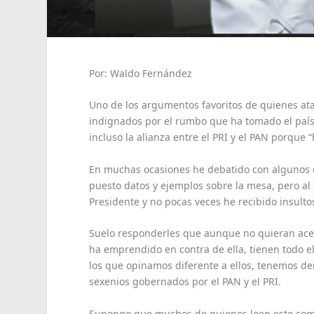
Por: Waldo Fernández
Uno de los argumentos favoritos de quienes ata
indignados por el rumbo que ha tomado el país. L
incluso la alianza entre el PRI y el PAN porque “
En muchas ocasiones he debatido con algunos d
puesto datos y ejemplos sobre la mesa, pero al 
Presidente y no pocas veces he recibido insultos
Suelo responderles que aunque no quieran acept
ha emprendido en contra de ella, tienen todo e
los que opinamos diferente a ellos, tenemos der
sexenios gobernados por el PAN y el PRI.
Supongo que muchos de quienes leen este coment