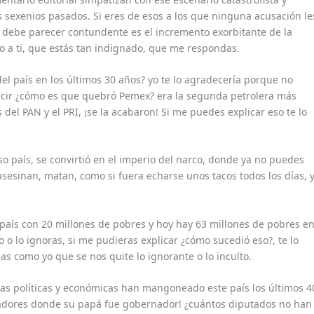
s sexenios pasados. Si eres de esos a los que ninguna acusación le
 debe parecer contundente es el incremento exorbitante de la
o a ti, que estás tan indignado, que me respondas.
el país en los últimos 30 años? yo te lo agradecería porque no
decir ¿cómo es que quebró Pemex? era la segunda petrolera más
el PAN y el PRI, ¡se la acabaron! Si me puedes explicar eso te lo
 país, se convirtió en el imperio del narco, donde ya no puedes
, asesinan, matan, como si fuera echarse unos tacos todos los días, 
aís con 20 millones de pobres y hoy hay 63 millones de pobres e
o o lo ignoras, si me pudieras explicar ¿cómo sucedió eso?, te lo
as como yo que se nos quite lo ignorante o lo inculto.
ias políticas y económicas han mangoneado este país los últimos 4
adores donde su papá fue gobernador! ¿cuántos diputados no han