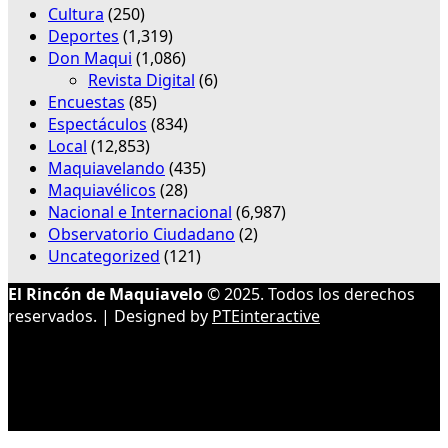
Cultura
(250)
Deportes
(1,319)
Don Maqui
(1,086)
Revista Digital
(6)
Encuestas
(85)
Espectáculos
(834)
Local
(12,853)
Maquiavelando
(435)
Maquiavélicos
(28)
Nacional e Internacional
(6,987)
Observatorio Ciudadano
(2)
Uncategorized
(121)
El Rincón de Maquiavelo
© 2025. Todos los derechos
reservados. | Designed by
PTEinteractive