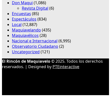
Don Maqui
(1,086)
Revista Digital
(6)
Encuestas
(85)
Espectáculos
(834)
Local
(12,887)
Maquiavelando
(435)
Maquiavélicos
(28)
Nacional e Internacional
(6,995)
Observatorio Ciudadano
(2)
Uncategorized
(121)
El Rincón de Maquiavelo
© 2025. Todos los derechos
reservados. | Designed by
PTEinteractive