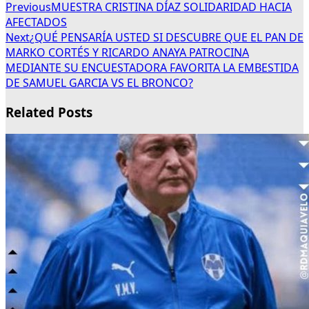
Previous
MUESTRA CRISTINA DÍAZ SOLIDARIDAD HACIA
AFECTADOS
Next
¿QUÉ PENSARÍA USTED SI DESCUBRE QUE EL PAN DE
MARKO CORTÉS Y RICARDO ANAYA PATROCINA
MEDIANTE SU ENCUESTADORA FAVORITA LA EMBESTIDA
DE SAMUEL GARCIA VS EL BRONCO?
Related Posts