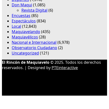
Don Maqui
(1,085)
Revista Digital
(6)
Encuestas
(85)
Espectáculos
(834)
Local
(12,843)
Maquiavelando
(435)
Maquiavélicos
(28)
Nacional e Internacional
(6,978)
Observatorio Ciudadano
(2)
Uncategorized
(121)
El Rincón de Maquiavelo
© 2025. Todos los derechos
reservados. | Designed by
PTEinteractive