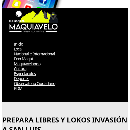
Inicio
Local
Nacional e Internacional
Don Maqui
Maquiavelando
Cultura
Espectáculos
Deportes
Observatorio Ciudadano
RDM
Select Page
PREPARA LIBRES Y LOKOS INVASIÓN
A SAN LUIS