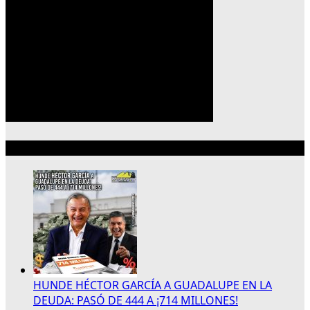
Lo más reciente
HUNDE HÉCTOR GARCÍA A GUADALUPE EN LA
DEUDA: PASÓ DE 444 A ¡714 MILLONES!