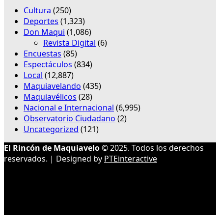
Cultura
(250)
Deportes
(1,323)
Don Maqui
(1,086)
Revista Digital
(6)
Encuestas
(85)
Espectáculos
(834)
Local
(12,887)
Maquiavelando
(435)
Maquiavélicos
(28)
Nacional e Internacional
(6,995)
Observatorio Ciudadano
(2)
Uncategorized
(121)
El Rincón de Maquiavelo
© 2025. Todos los derechos
reservados. | Designed by
PTEinteractive