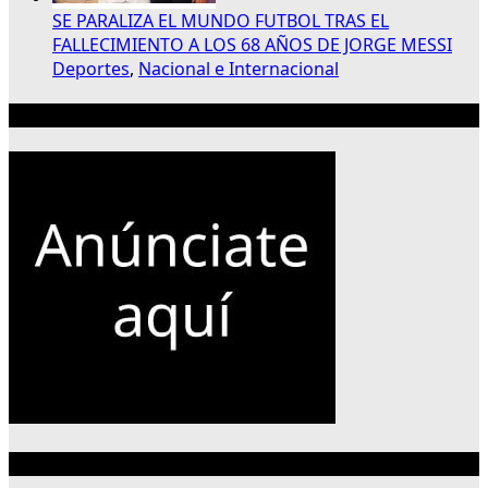
SE PARALIZA EL MUNDO FUTBOL TRAS EL
FALLECIMIENTO A LOS 68 AÑOS DE JORGE MESSI
Deportes
,
Nacional e Internacional
Publicidad 300×250
Categorías