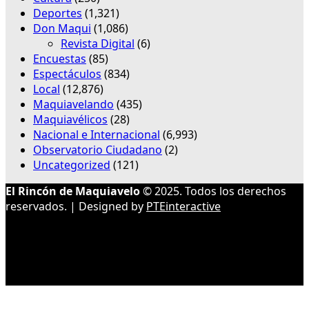
Deportes
(1,321)
Don Maqui
(1,086)
Revista Digital
(6)
Encuestas
(85)
Espectáculos
(834)
Local
(12,876)
Maquiavelando
(435)
Maquiavélicos
(28)
Nacional e Internacional
(6,993)
Observatorio Ciudadano
(2)
Uncategorized
(121)
El Rincón de Maquiavelo
© 2025. Todos los derechos
reservados. | Designed by
PTEinteractive