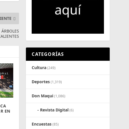
IENTE
E ÁRBOLES
CALIENTES
CATEGORÍAS
Cultura
(249)
Deportes
(1,319)
Don Maqui
(1,086)
SCA
Revista Digital
(6)
AR EN
Encuestas
(85)