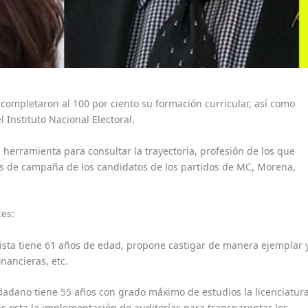
completaron al 100 por ciento su formación curricular, así como
 Instituto Nacional Electoral.
 herramienta para consultar la trayectoria, profesión de los que
as de campaña de los candidatos de los partidos de MC, Morena,
tes:
gista tiene 61 años de edad, propone castigar de manera ejemplar 
inancieras, etc.
adano tiene 55 años con grado máximo de estudios la licenciatura
s esta la implementación de auditorías para transparentar los