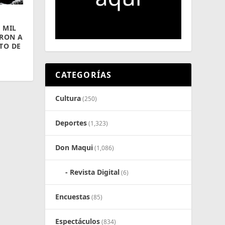
 MIL
ERON A
TO DE
CATEGORÍAS
Cultura
(250)
Deportes
(1,323)
Don Maqui
(1,086)
Revista Digital
(6)
Encuestas
(85)
Espectáculos
(834)