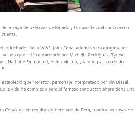
 de la saga de películas de Rápido y Furioso, la cual contará con
a cuenta.
 el ex luchador de la WWE, John Cena, además será dirigida por
nta pasada que está conformado por Michelle Rodríguez, Tyrese
dges, Nathalie Emmanuel, Helen Mirren, y la integración de dos
 B.
 estableció que “Toretto”, personaje interpretado por Vin Diesel,
 que la vida ha cambiado para el famoso conductor: ahora tiene una
John Cena), quien resulta ser hermano de Dom, pondrá las cosas de