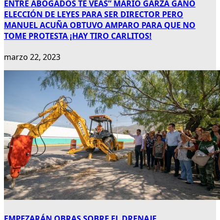
ENTRE ABOGADOS TE VEAS” MARIO GARZA GANÓ
ELECCIÓN DE LEYES PARA SER DIRECTOR PERO
MANUEL ACUÑA OBTUVO AMPARO PARA QUE NO
TOME PROTESTA ¡HAY TIRO CARLITOS!
marzo 22, 2023
EMPEZARÁN OBRAS SOBRE EL DRENAJE