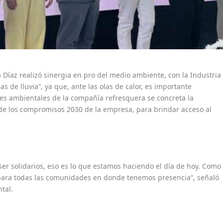
 Díaz realizó sinergia en pro del medio ambiente, con la Industria
 de lluvia”, ya que, ante las olas de calor, es importante
anes ambientales de la compañía refresquera se concreta la
de los compromisos 2030 de la empresa, para brindar acceso al
er solidarios, eso es lo que estamos haciendo el día de hoy. Como
para todas las comunidades en donde tenemos presencia”, señaló
tal.