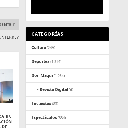
IENTE
CATEGORÍAS
MONTERREY
Cultura
(249)
Deportes
(1,316)
Don Maqui
(1,084)
Revista Digital
(6)
Encuestas
(85)
A
CA EN
Espectáculos
(834)
ACIÓN
UDE