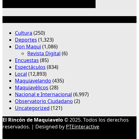
Categorías
Cultura
(250)
Deportes
(1,323)
Don Maqui
(1,086)
Revista Digital
(6)
Encuestas
(85)
Espectáculos
(834)
Local
(12,893)
Maquiavelando
(435)
Maquiavélicos
(28)
Nacional e Internacional
(6,997)
Observatorio Ciudadano
(2)
Uncategorized
(121)
El Rincón de Maquiavelo
© 2025. Todos los derechos
reservados. | Designed by
PTEinteractive