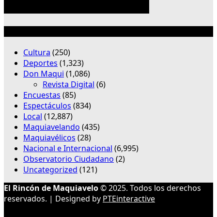
Categorías
Cultura
(250)
Deportes
(1,323)
Don Maqui
(1,086)
Revista Digital
(6)
Encuestas
(85)
Espectáculos
(834)
Local
(12,887)
Maquiavelando
(435)
Maquiavélicos
(28)
Nacional e Internacional
(6,995)
Observatorio Ciudadano
(2)
Uncategorized
(121)
El Rincón de Maquiavelo
© 2025. Todos los derechos
reservados. | Designed by
PTEinteractive