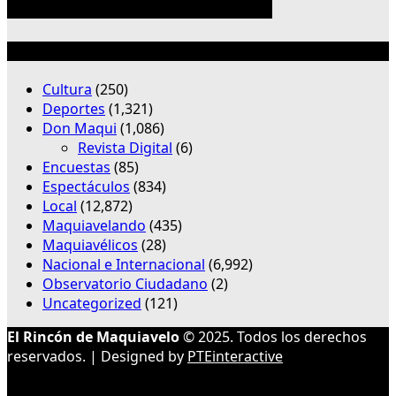
Categorías
Cultura
(250)
Deportes
(1,321)
Don Maqui
(1,086)
Revista Digital
(6)
Encuestas
(85)
Espectáculos
(834)
Local
(12,872)
Maquiavelando
(435)
Maquiavélicos
(28)
Nacional e Internacional
(6,992)
Observatorio Ciudadano
(2)
Uncategorized
(121)
El Rincón de Maquiavelo
© 2025. Todos los derechos
reservados. | Designed by
PTEinteractive