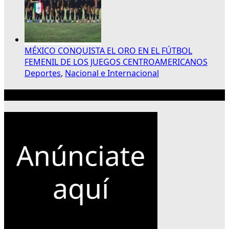
MÉXICO CONQUISTA EL ORO EN EL FÚTBOL
FEMENIL DE LOS JUEGOS CENTROAMERICANOS
Deportes
,
Nacional e Internacional
Publicidad 300×250