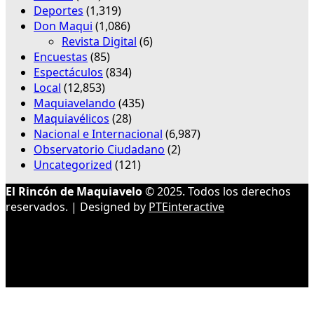
Deportes
(1,319)
Don Maqui
(1,086)
Revista Digital
(6)
Encuestas
(85)
Espectáculos
(834)
Local
(12,853)
Maquiavelando
(435)
Maquiavélicos
(28)
Nacional e Internacional
(6,987)
Observatorio Ciudadano
(2)
Uncategorized
(121)
El Rincón de Maquiavelo
© 2025. Todos los derechos
reservados. | Designed by
PTEinteractive