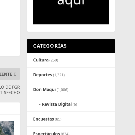
CATEGORÍAS
Cultura
(250)
IENTE
Deportes
(1,321)
LO DE FGR
Don Maqui
(1,086)
ATISFECHO
Revista Digital
(6)
Encuestas
(85)
Espectáculos
(834)