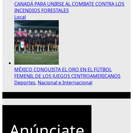
CANADÁ PARA UNIRSE AL COMBATE CONTRA LOS
INCENDIOS FORESTALES
Local
MÉXICO CONQUISTA EL ORO EN EL FÚTBOL
FEMENIL DE LOS JUEGOS CENTROAMERICANOS
Deportes
,
Nacional e Internacional
Publicidad 300×250