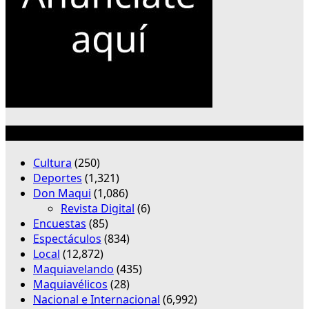
Categorías
Cultura
(250)
Deportes
(1,321)
Don Maqui
(1,086)
Revista Digital
(6)
Encuestas
(85)
Espectáculos
(834)
Local
(12,872)
Maquiavelando
(435)
Maquiavélicos
(28)
Nacional e Internacional
(6,992)