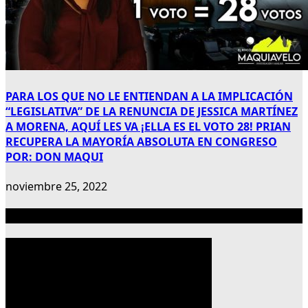
PARA LOS QUE NO LE ENTIENDAN A LA IMPLICACIÓN
“LEGISLATIVA” DE LA RENUNCIA DE JESSICA MARTÍNEZ
A MORENA, AQUÍ LES VA ¡ELLA ES EL VOTO 28! PRIAN
RECUPERA LA MAYORÍA ABSOLUTA EN CONGRESO
POR: DON MAQUI
noviembre 25, 2022
Publicidad 300×600