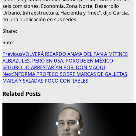
seis comisiones, Economía, Zona Norte, Desarrollo
Urbano, Infraestructura, Hacienda y Tmec”, dijo García,
en una publicación en sus redes.
Share:
Rate:
Previous
VOLVERÁ RICARDO ANAYA DEL PAN A MÍTINES
ALBIAZULES, PERO EN USA, PORQUE EN MÉXICO
SEGURO LO ARRESTARÍAN POR: DON MAQUI
Next
INFORMA PROFECO SOBRE MARCAS DE GALLETAS
MARÍA Y SALADAS POCO CONFIABLES
Related Posts