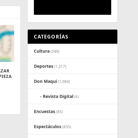
CATEGORÍAS
Cultura
(249)
Deportes
(1,317)
AZAR
PIEZA
Don Maqui
(1,084)
Revista Digital
(6)
Encuestas
(85)
Espectáculos
(835)