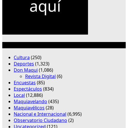
Categorías
Cultura
(250)
Deportes
(1,323)
Don Maqui
(1,086)
Revista Digital
(6)
Encuestas
(85)
Espectáculos
(834)
Local
(12,886)
Maquiavelando
(435)
Maquiavélicos
(28)
Nacional e Internacional
(6,995)
Observatorio Ciudadano
(2)
Uncategorized
(121)