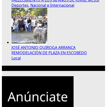
Deportes
,
Nacional e Internacional
JOSÉ ANTONIO QUIROGA ARRANCA
REMODELACIÓN DE PLAZA EN ESCOBEDO
Local
Publicidad 300×250