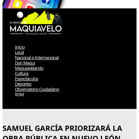
Inicio
Local
Nacional e Internacional
Don Maqui
Maquiavelando
Cultura
Espectáculos
Deportes
Observatorio Ciudadano
RDM
Select Page
SAMUEL GARCÍA PRIORIZARÁ LA
OBRA PÚBLICA EN NUEVO LEÓN