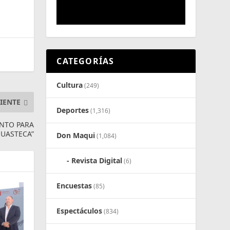
CATEGORÍAS
Cultura
(249)
IENTE
Deportes
(1,316)
NTO PARA
HUASTECA”
Don Maqui
(1,084)
Revista Digital
(6)
Encuestas
(85)
Espectáculos
(834)