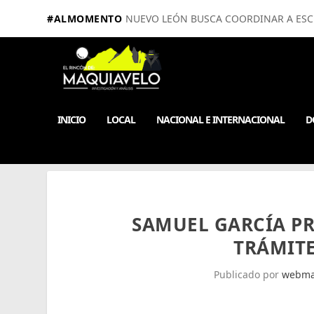
#ALMOMENTO
NUEVO LEÓN BUSCA COORDINAR A ESCUE
INICIO
LOCAL
NACIONAL E INTERNACIONAL
D
SAMUEL GARCÍA P
TRÁMIT
Publicado por
webma