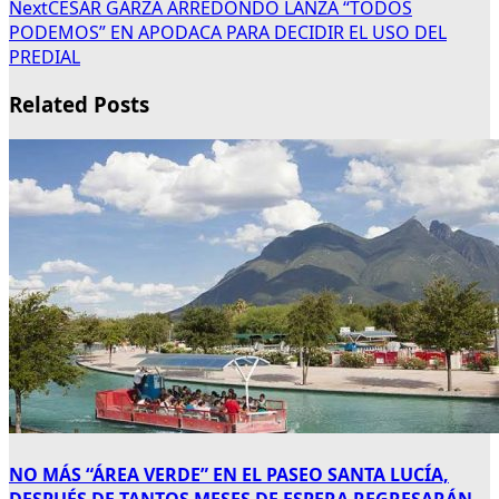
Next
CÉSAR GARZA ARREDONDO LANZA “TODOS
PODEMOS” EN APODACA PARA DECIDIR EL USO DEL
PREDIAL
Related Posts
NO MÁS “ÁREA VERDE” EN EL PASEO SANTA LUCÍA,