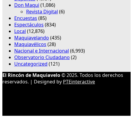
Don Maqui
(1,086)
Revista Digital
(6)
Encuestas
(85)
Espectáculos
(834)
Local
(12,876)
Maquiavelando
(435)
Maquiavélicos
(28)
Nacional e Internacional
(6,993)
Observatorio Ciudadano
(2)
Uncategorized
(121)
El Rincón de Maquiavelo
© 2025. Todos los derechos
reservados. | Designed by
PTEinteractive