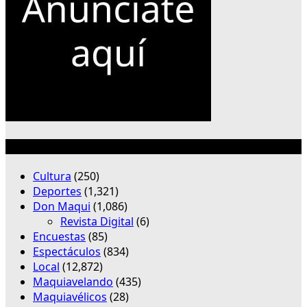
Categorías
Cultura
(250)
Deportes
(1,321)
Don Maqui
(1,086)
Revista Digital
(6)
Encuestas
(85)
Espectáculos
(834)
Local
(12,872)
Maquiavelando
(435)
Maquiavélicos
(28)