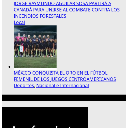
JORGE RAYMUNDO AGUILAR SOSA PARTIRÁ A
CANADÁ PARA UNIRSE AL COMBATE CONTRA LOS
INCENDIOS FORESTALES
Local
MÉXICO CONQUISTA EL ORO EN EL FÚTBOL
FEMENIL DE LOS JUEGOS CENTROAMERICANOS
Deportes
,
Nacional e Internacional
Publicidad 300×250