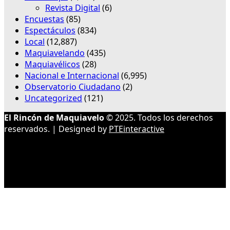
Revista Digital
(6)
Encuestas
(85)
Espectáculos
(834)
Local
(12,887)
Maquiavelando
(435)
Maquiavélicos
(28)
Nacional e Internacional
(6,995)
Observatorio Ciudadano
(2)
Uncategorized
(121)
El Rincón de Maquiavelo
© 2025. Todos los derechos
reservados. | Designed by
PTEinteractive