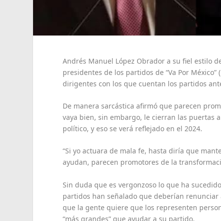
Andrés Manuel López Obrador a su fiel estilo de
presidentes de los partidos de “Va Por México” (
dirigentes con los que cuentan los partidos a
De manera sarcástica afirmó que parecen prom
vaya bien, sin embargo, le cierran las puertas a
político, y eso se verá reflejado en el 2024.
“Si yo actuara de mala fe, hasta diría que man
ayudan, parecen promotores de la transformación
Sin duda que es vergonzoso lo que ha sucedido e
partidos han señalado que deberían renunciar 
que la gente quiere que los representen person
“más grandes” que ayudar a su partido.