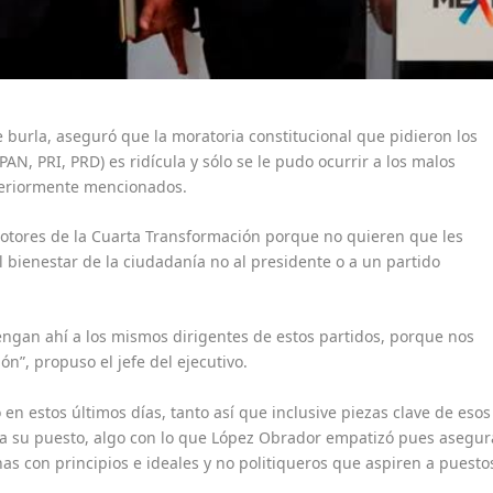
 burla, aseguró que la moratoria constitucional que pidieron los
PAN, PRI, PRD) es ridícula y sólo se le pudo ocurrir a los malos
nteriormente mencionados.
otores de la Cuarta Transformación porque no quieren que les
l bienestar de la ciudadanía no al presidente o a un partido
tengan ahí a los mismos dirigentes de estos partidos, porque nos
”, propuso el jefe del ejecutivo.
n estos últimos días, tanto así que inclusive piezas clave de esos
a su puesto, algo con lo que López Obrador empatizó pues asegur
as con principios e ideales y no politiqueros que aspiren a puesto