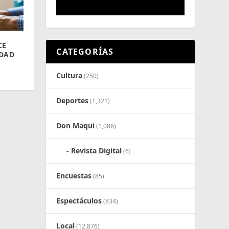
CE
CATEGORÍAS
DAD
Cultura
(250)
Deportes
(1,321)
Don Maqui
(1,086)
Revista Digital
(6)
Encuestas
(85)
Espectáculos
(834)
Local
(12,876)