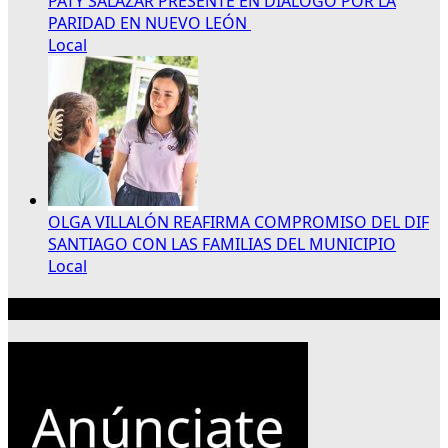
PATY SALAZAR PRESENTE EN DIÁLOGO POR LA
PARIDAD EN NUEVO LEÓN
Local
OLGA VILLALÓN REAFIRMA COMPROMISO DEL DIF
SANTIAGO CON LAS FAMILIAS DEL MUNICIPIO
Local
Publicidad 300×250