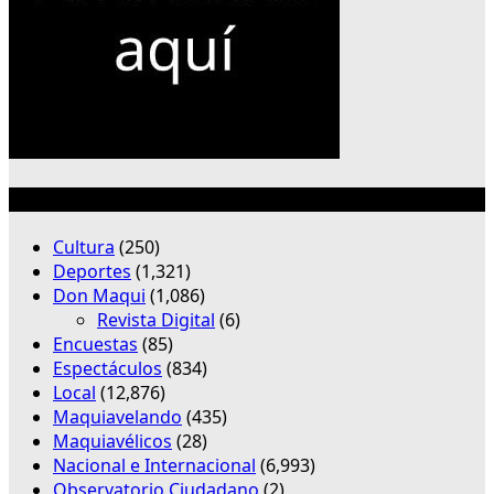
Categorías
Cultura
(250)
Deportes
(1,321)
Don Maqui
(1,086)
Revista Digital
(6)
Encuestas
(85)
Espectáculos
(834)
Local
(12,876)
Maquiavelando
(435)
Maquiavélicos
(28)
Nacional e Internacional
(6,993)
Observatorio Ciudadano
(2)