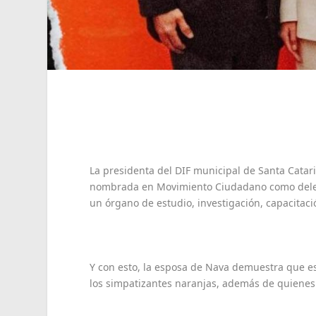
La presidenta del DIF municipal de Santa Catar
nombrada en Movimiento Ciudadano como delega
un órgano de estudio, investigación, capacitaci
Y con esto, la esposa de Nava demuestra que e
los simpatizantes naranjas, además de quienes 