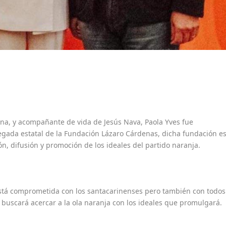
ina, y acompañante de vida de Jesús Nava, Paola Yves fue
da estatal de la Fundación Lázaro Cárdenas, dicha fundación e
ón, difusión y promoción de los ideales del partido naranja.
stá comprometida con los santacarinenses pero también con todos
buscará acercar a la ola naranja con los ideales que promulgará.