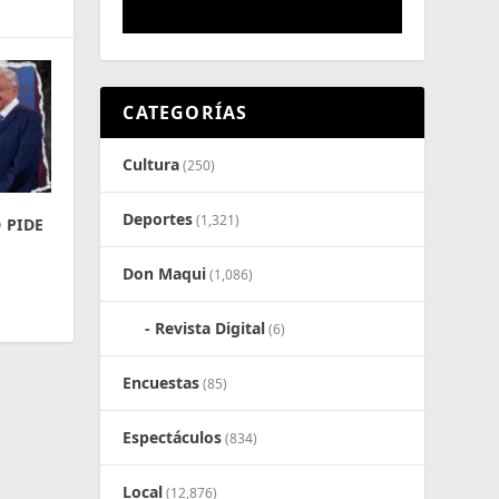
CATEGORÍAS
Cultura
(250)
Deportes
(1,321)
 PIDE
Don Maqui
(1,086)
Revista Digital
(6)
Encuestas
(85)
Espectáculos
(834)
Local
(12,876)