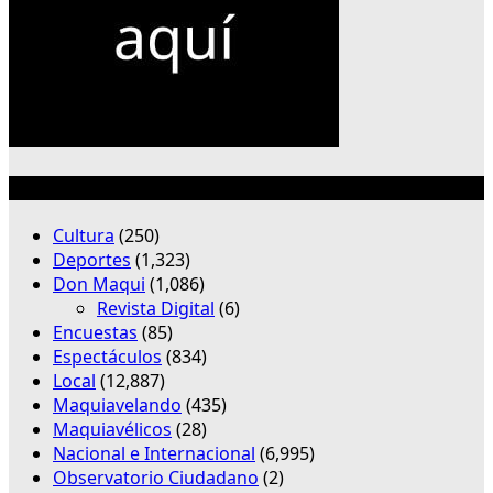
Categorías
Cultura
(250)
Deportes
(1,323)
Don Maqui
(1,086)
Revista Digital
(6)
Encuestas
(85)
Espectáculos
(834)
Local
(12,887)
Maquiavelando
(435)
Maquiavélicos
(28)
Nacional e Internacional
(6,995)
Observatorio Ciudadano
(2)