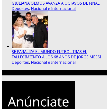
GIULIANA OLMOS AVANZA A OCTAVOS DE FINAL
Deportes
,
Nacional e Internacional
SE PARALIZA EL MUNDO FUTBOL TRAS EL
FALLECIMIENTO A LOS 68 AÑOS DE JORGE MESSI
Deportes
,
Nacional e Internacional
Publicidad 300×250