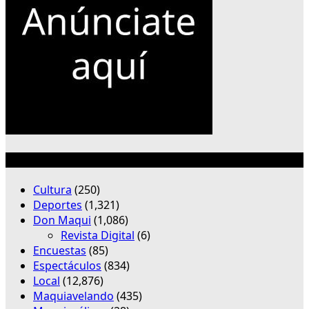
Categorías
Cultura
(250)
Deportes
(1,321)
Don Maqui
(1,086)
Revista Digital
(6)
Encuestas
(85)
Espectáculos
(834)
Local
(12,876)
Maquiavelando
(435)