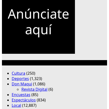
Categorías
Cultura
(250)
Deportes
(1,323)
Don Maqui
(1,086)
Revista Digital
(6)
Encuestas
(85)
Espectáculos
(834)
Local
(12,887)