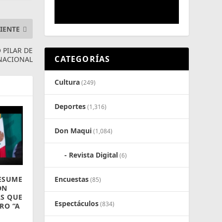
IENTE
 PILAR DE
CATEGORÍAS
 NACIONAL
Cultura
(249)
Deportes
(1,316)
Don Maqui
(1,084)
Revista Digital
(6)
ESUME
Encuestas
(85)
ÓN
AS QUE
Espectáculos
(834)
RO “A