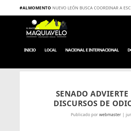
#ALMOMENTO
NUEVO LEÓN BUSCA COORDINAR A ESCUE
INICIO
LOCAL
NACIONAL E INTERNACIONAL
D
SENADO ADVIERTE 
DISCURSOS DE ODI
Publicado por
webmaster
|
ju