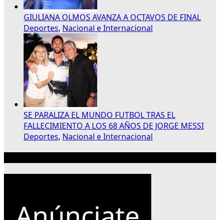
GIULIANA OLMOS AVANZA A OCTAVOS DE FINAL
Deportes
,
Nacional e Internacional
SE PARALIZA EL MUNDO FUTBOL TRAS EL
FALLECIMIENTO A LOS 68 AÑOS DE JORGE MESSI
Deportes
,
Nacional e Internacional
Publicidad 300×250