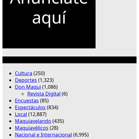
Categorías
Cultura
(250)
Deportes
(1,323)
Don Maqui
(1,086)
Revista Digital
(6)
Encuestas
(85)
Espectáculos
(834)
Local
(12,887)
Maquiavelando
(435)
Maquiavélicos
(28)
Nacional e Internacional
(6,995)