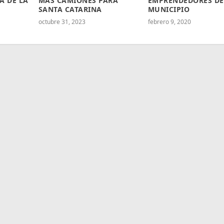
A DE LA
MÁS CAMIONES PARA
EMPRENDEDORES DE
SANTA CATARINA
MUNICIPIO
octubre 31, 2023
febrero 9, 2020