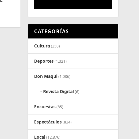
L
CATEGORÍAS
Cultura
(250)
Deportes
(1,321)
Don Maqui
(1,086)
Revista Digital
(6)
Encuestas
(85)
Espectáculos
(834)
Local
(12,876)