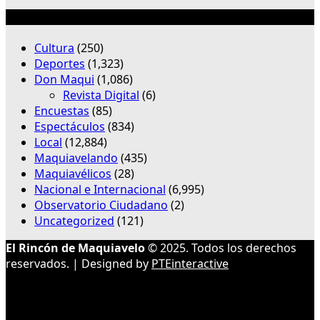
Categorías
Cultura
(250)
Deportes
(1,323)
Don Maqui
(1,086)
Revista Digital
(6)
Encuestas
(85)
Espectáculos
(834)
Local
(12,884)
Maquiavelando
(435)
Maquiavélicos
(28)
Nacional e Internacional
(6,995)
Observatorio Ciudadano
(2)
Uncategorized
(121)
El Rincón de Maquiavelo
© 2025. Todos los derechos
reservados. | Designed by
PTEinteractive