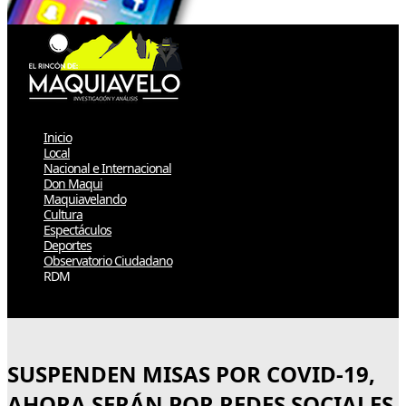
Inicio
Local
Nacional e Internacional
Don Maqui
Maquiavelando
Cultura
Espectáculos
Deportes
Observatorio Ciudadano
RDM
Select Page
SUSPENDEN MISAS POR COVID-19,
AHORA SERÁN POR REDES SOCIALES