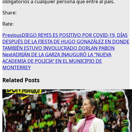
obligatorios a cualquier persona que entre al país.
Share:
Rate:
Previous
DIEGO REYES ES POSITIVO POR COVID-19, DÍAS
DESPUÉS DE LA FIESTA DE HUGO GONAZÁLEZ EN DONDE
TAMBIÉN ESTUVO INVOLUCRADO DORLAN PABON
Next
ADRIÁN DE LA GARZA INAUGURÓ LA “NUEVA
ACADEMIA DE POLICIA” EN EL MUNICIPIO DE
MONTERREY
Related Posts