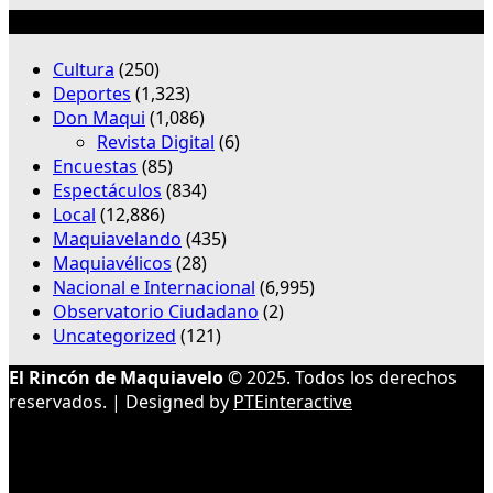
Categorías
Cultura
(250)
Deportes
(1,323)
Don Maqui
(1,086)
Revista Digital
(6)
Encuestas
(85)
Espectáculos
(834)
Local
(12,886)
Maquiavelando
(435)
Maquiavélicos
(28)
Nacional e Internacional
(6,995)
Observatorio Ciudadano
(2)
Uncategorized
(121)
El Rincón de Maquiavelo
© 2025. Todos los derechos
reservados. | Designed by
PTEinteractive