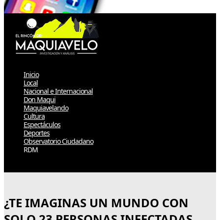
Inicio
Local
Nacional e Internacional
Don Maqui
Maquiavelando
Cultura
Espectáculos
Deportes
Observatorio Ciudadano
RDM
Select Page
¿TE IMAGINAS UN MUNDO CON
SOLO 23 PERSONAS INFECTADAS