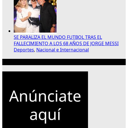
SE PARALIZA EL MUNDO FUTBOL TRAS EL
FALLECIMIENTO A LOS 68 AÑOS DE JORGE MESSI
Deportes
,
Nacional e Internacional
Publicidad 300×250