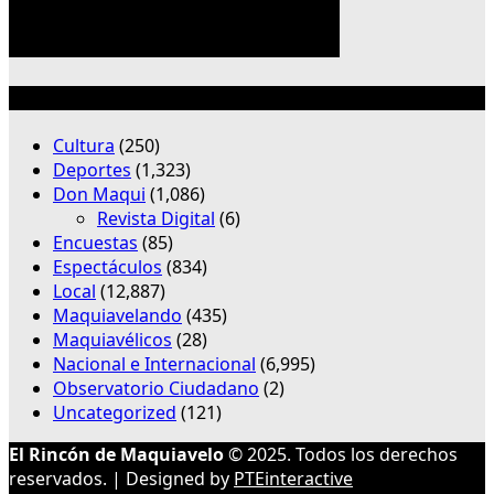
Categorías
Cultura
(250)
Deportes
(1,323)
Don Maqui
(1,086)
Revista Digital
(6)
Encuestas
(85)
Espectáculos
(834)
Local
(12,887)
Maquiavelando
(435)
Maquiavélicos
(28)
Nacional e Internacional
(6,995)
Observatorio Ciudadano
(2)
Uncategorized
(121)
El Rincón de Maquiavelo
© 2025. Todos los derechos
reservados. | Designed by
PTEinteractive