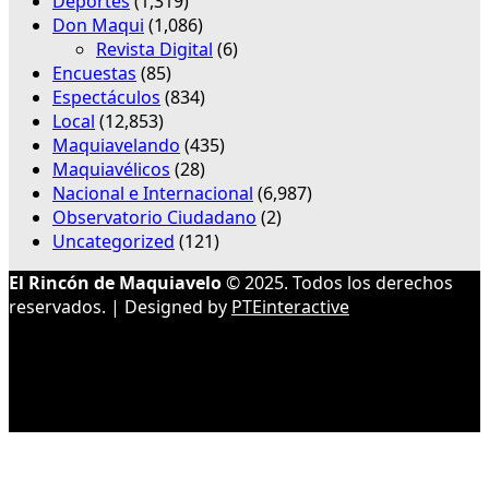
Deportes
(1,319)
Don Maqui
(1,086)
Revista Digital
(6)
Encuestas
(85)
Espectáculos
(834)
Local
(12,853)
Maquiavelando
(435)
Maquiavélicos
(28)
Nacional e Internacional
(6,987)
Observatorio Ciudadano
(2)
Uncategorized
(121)
El Rincón de Maquiavelo
© 2025. Todos los derechos
reservados. | Designed by
PTEinteractive