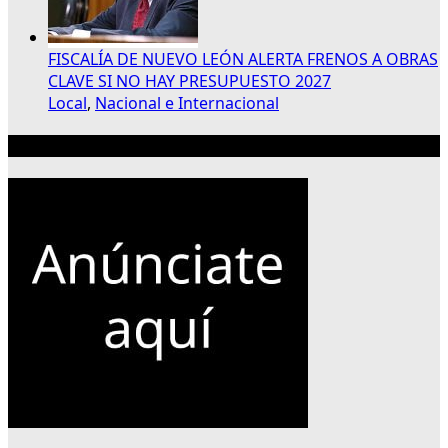
FISCALÍA DE NUEVO LEÓN ALERTA FRENOS A OBRAS
CLAVE SI NO HAY PRESUPUESTO 2027
Local
,
Nacional e Internacional
Publicidad 300×250