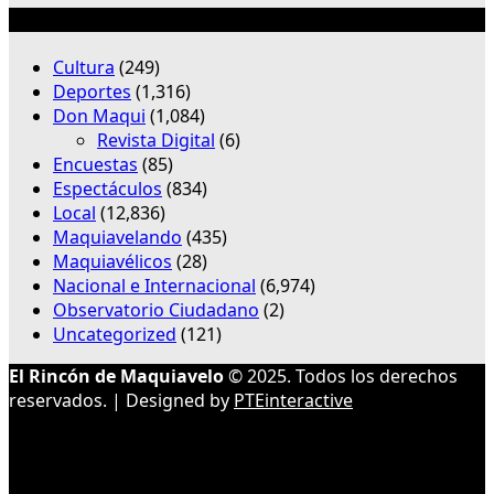
Categorías
Cultura
(249)
Deportes
(1,316)
Don Maqui
(1,084)
Revista Digital
(6)
Encuestas
(85)
Espectáculos
(834)
Local
(12,836)
Maquiavelando
(435)
Maquiavélicos
(28)
Nacional e Internacional
(6,974)
Observatorio Ciudadano
(2)
Uncategorized
(121)
El Rincón de Maquiavelo
© 2025. Todos los derechos
reservados. | Designed by
PTEinteractive