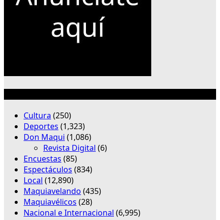
Categorías
Cultura
(250)
Deportes
(1,323)
Don Maqui
(1,086)
Revista Digital
(6)
Encuestas
(85)
Espectáculos
(834)
Local
(12,890)
Maquiavelando
(435)
Maquiavélicos
(28)
Nacional e Internacional
(6,995)