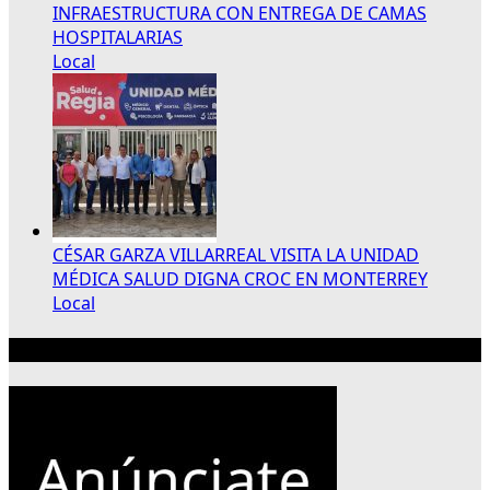
INFRAESTRUCTURA CON ENTREGA DE CAMAS
HOSPITALARIAS
Local
CÉSAR GARZA VILLARREAL VISITA LA UNIDAD
MÉDICA SALUD DIGNA CROC EN MONTERREY
Local
Publicidad 300×250