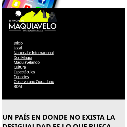
Inicio
Local
Nacional e Internacional
Don Maqui
Maquiavelando
Cultura
Espectáculos
Deportes
Observatorio Ciudadano
RDM
Select Page
UN PAÍS EN DONDE NO EXISTA LA
DESIGUALDAD ES LO QUE BUSCA