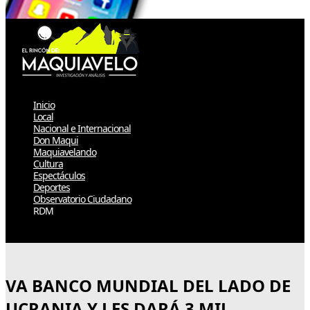
Inicio
Local
Nacional e Internacional
Don Maqui
Maquiavelando
Cultura
Espectáculos
Deportes
Observatorio Ciudadano
RDM
Select Page
VA BANCO MUNDIAL DEL LADO DE
UCRANIA Y LES DARÁ 3 MIL