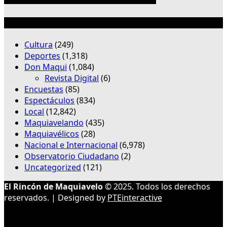
Categorías
Cultura
(249)
Deportes
(1,318)
Don Maqui
(1,084)
Revista Digital
(6)
Encuestas
(85)
Espectáculos
(834)
Local
(12,842)
Maquiavelando
(435)
Maquiavélicos
(28)
Nacional e Internacional
(6,978)
Observatorio Ciudadano
(2)
Uncategorized
(121)
El Rincón de Maquiavelo
© 2025. Todos los derechos
reservados. | Designed by
PTEinteractive