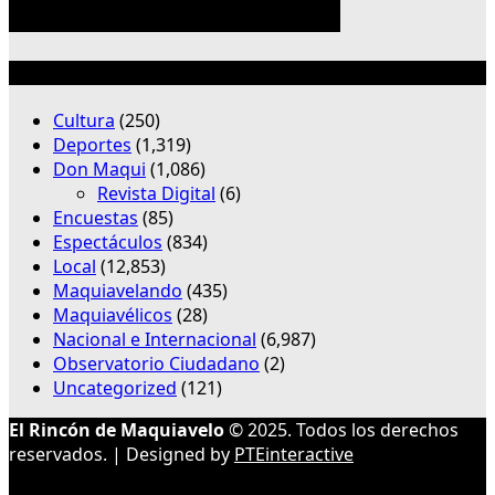
Categorías
Cultura
(250)
Deportes
(1,319)
Don Maqui
(1,086)
Revista Digital
(6)
Encuestas
(85)
Espectáculos
(834)
Local
(12,853)
Maquiavelando
(435)
Maquiavélicos
(28)
Nacional e Internacional
(6,987)
Observatorio Ciudadano
(2)
Uncategorized
(121)
El Rincón de Maquiavelo
© 2025. Todos los derechos
reservados. | Designed by
PTEinteractive