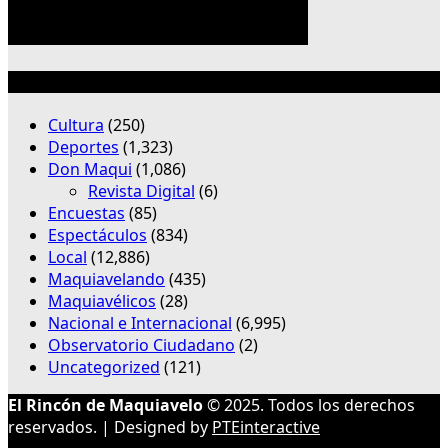
Categorías
Cultura
(250)
Deportes
(1,323)
Don Maqui
(1,086)
Revista Digital
(6)
Encuestas
(85)
Espectáculos
(834)
Local
(12,886)
Maquiavelando
(435)
Maquiavélicos
(28)
Nacional e Internacional
(6,995)
Observatorio Ciudadano
(2)
Uncategorized
(121)
El Rincón de Maquiavelo
© 2025. Todos los derechos
reservados. | Designed by
PTEinteractive