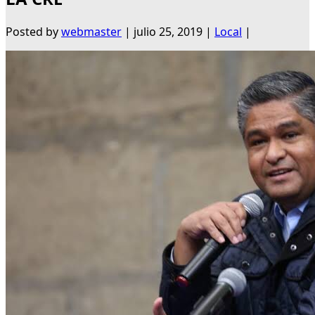
Posted by
webmaster
|
julio 25, 2019
|
Local
|