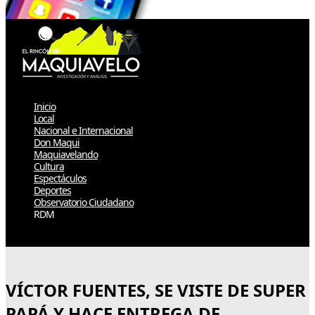
Inicio
Local
Nacional e Internacional
Don Maqui
Maquiavelando
Cultura
Espectáculos
Deportes
Observatorio Ciudadano
RDM
Select Page
VÍCTOR FUENTES, SE VISTE DE SUPER
PAPÁ Y HACE ENTREGA DE