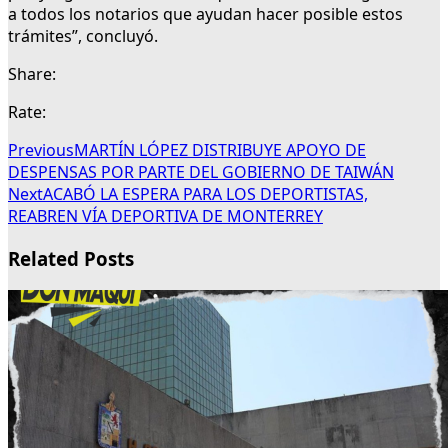
a todos los notarios que ayudan hacer posible estos
trámites”, concluyó.
Share:
Rate:
Previous
MARTÍN LÓPEZ DISTRIBUYE APOYO DE
DESPENSAS POR PARTE DEL GOBIERNO DE TAIWÁN
Next
ACABÓ LA ESPERA PARA LOS DEPORTISTAS,
REABREN VÍA DEPORTIVA DE MONTERREY
Related Posts