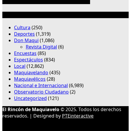
Categorías
Cultura
(250)
Deportes
(1,319)
Don Maqui
(1,086)
Revista Digital
(6)
Encuestas
(85)
Espectáculos
(834)
Local
(12,862)
Maquiavelando
(435)
Maquiavélicos
(28)
Nacional e Internacional
(6,989)
Observatorio Ciudadano
(2)
Uncategorized
(121)
El Rincón de Maquiavelo
© 2025. Todos los derechos
reservados. | Designed by
PTEinteractive